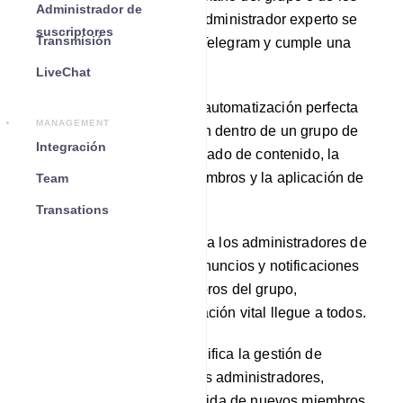
Administrador de
niveles de actividad. Este administrador experto se
suscriptores
Transmisión
integra perfectamente con Telegram y cumple una
multitud de propósitos:
LiveChat
Moderación automatizada: automatización perfecta
MANAGEMENT
de las tareas de moderación dentro de un grupo de
Integración
Telegram, que abarca el filtrado de contenido, la
gestión de permisos de miembros y la aplicación de
Team
reglas.
Transations
Anuncios y alertas: permite a los administradores de
grupo enviar sin esfuerzo anuncios y notificaciones
cruciales a todos los miembros del grupo,
garantizando que la información vital llegue a todos.
Gestión de miembros: simplifica la gestión de
miembros del grupo para los administradores,
incluida la incorporación fluida de nuevos miembros,