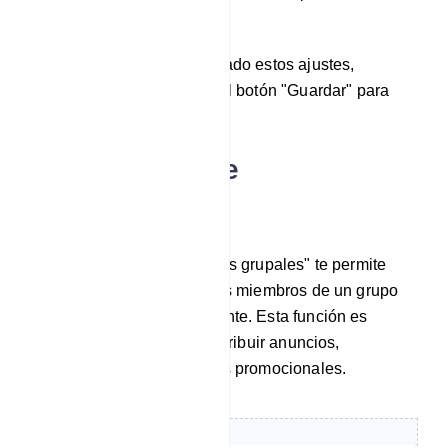
un minuto específico.
Una vez que haya configurado estos ajustes,
simplemente haga clic en el botón "Guardar" para
aplicarlos a su grupo.
Enviar mensaje
Enviar mensaje grupal:
La función "Enviar mensajes grupales" te permite
enviar mensajes a todos los miembros de un grupo
de Telegram simultáneamente. Esta función es
especialmente útil para distribuir anuncios,
actualizaciones o mensajes promocionales.