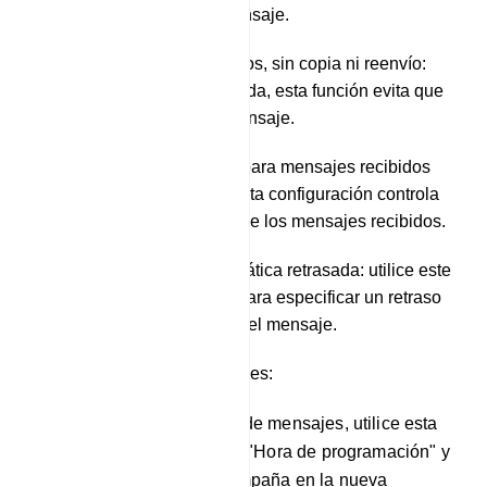
enlaces con el mensaje.
Mensajes protegidos, sin copia ni reenvío:
cuando está activada, esta función evita que
otros copien su mensaje.
Alertas de sonido para mensajes recibidos
por la otra parte: esta configuración controla
las notificaciones de los mensajes recibidos.
Eliminación automática retrasada: utilice este
menú emergente para especificar un retraso
en la eliminación del mensaje.
Programar envío de mensajes:
Para programar la entrega de mensajes, utilice esta
sección para especificar la "Hora de programación" y
la "Zona horaria" de su campaña en la nueva