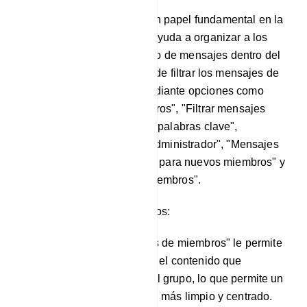
Esta sección desempeña un papel fundamental en la
gestión de grupos, ya que ayuda a organizar a los
miembros y facilita el filtrado de mensajes dentro del
grupo. Tiene la posibilidad de filtrar los mensajes de
los miembros del grupo mediante opciones como
"Filtrar mensajes de miembros", "Filtrar mensajes
reenviados", "Vigilancia de palabras clave",
"Mensajes filtrados por el administrador", "Mensajes
de servicio", "Restricciones para nuevos miembros" y
"Límites de mensajes de miembros".
Filtrar mensajes de miembros:
La función "Filtrar mensajes de miembros" le permite
regular de manera eficiente el contenido que
comparten los miembros del grupo, lo que permite un
entorno de discusión grupal más limpio y centrado.