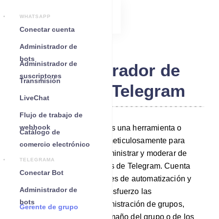
WHATSAPP
Conectar cuenta
Administrador de
bots
Administrador de
Administrador de
suscriptores
Transmisión
grupo de Telegram
LiveChat
Flujo de trabajo de
webhook
Telegram Group Manager es una herramienta o
Catálogo de
servicio versátil diseñado meticulosamente para
comercio electrónico
ayudar a los usuarios a administrar y moderar de
TELEGRAMA
manera eficiente sus grupos de Telegram. Cuenta
Conectar Bot
con un conjunto de funciones de automatización y
Administrador de
control que simplifican sin esfuerzo las
bots
responsabilidades de administración de grupos,
Gerente de grupo
independientemente del tamaño del grupo o de los