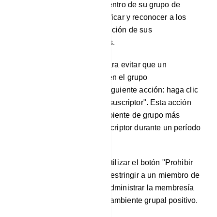
suscriptores individuales dentro de su grupo de
Telegram. Le permite identificar y reconocer a los
usuarios más activos en función de sus
contribuciones de mensajes.
Silenciar a un suscriptor: para evitar que un
suscriptor envíe mensajes en el grupo
temporalmente, realice la siguiente acción: haga clic
en el botón "Silenciar a un suscriptor". Esta acción
ayudará a mantener un ambiente de grupo más
tranquilo silenciando al suscriptor durante un período
de tiempo específico.
Prohibir suscriptor: puede utilizar el botón "Prohibir
suscriptor" para eliminar o restringir a un miembro de
su grupo. Esto le ayuda a administrar la membresía
de su grupo y mantener un ambiente grupal positivo.