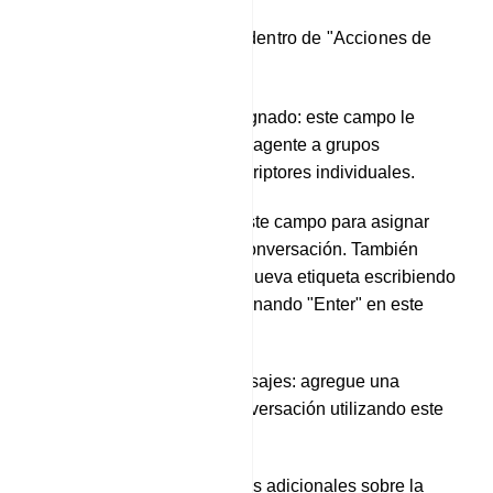
Estos son los campos dentro de "Acciones de
chat":
Campo Agente asignado: este campo le
permite asignar un agente a grupos
individuales o suscriptores individuales.
Etiquetas: utiliza este campo para asignar
una etiqueta a la conversación. También
puedes crear una nueva etiqueta escribiendo
un nombre y presionando "Enter" en este
campo.
Secuencia de mensajes: agregue una
secuencia a la conversación utilizando este
campo.
Notas: Incluya notas adicionales sobre la