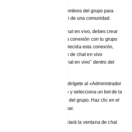
Involucrarse con los miembros del grupo para
fomentar la construcción de una comunidad.
Para utilizar la función de chat en vivo, debes crear
una cuenta y establecer una conexión con tu grupo
de Telegram. Una vez establecida esta conexión,
puedes acceder a la función de chat en vivo
navegando a la pestaña "Chat en vivo" dentro del
panel de control.
Para iniciar el proceso, dirígete al «Administrador
de grupos de Telegram» y selecciona un bot de la
ventana de chat en vivo del grupo. Haz clic en el
bot elegido para continuar.
Al hacerlo, se le presentará la ventana de chat
en vivo: