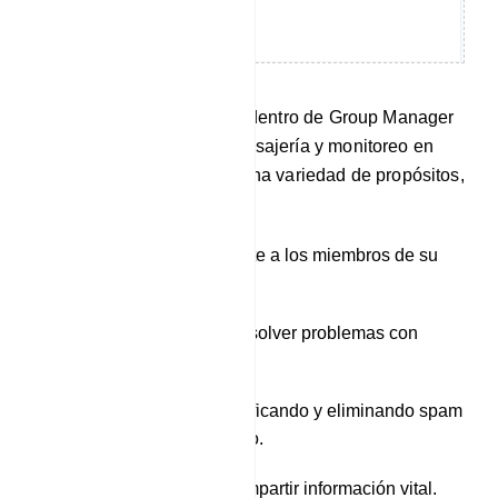
La función de chat en vivo dentro de Group Manager
ofrece capacidades de mensajería y monitoreo en
tiempo real, que cumplen una variedad de propósitos,
entre ellos:
Brindar soporte al cliente a los miembros de su
grupo.
Abordar preguntas y resolver problemas con
prontitud.
Moderar el grupo identificando y eliminando spam
y contenido inapropiado.
Difundir anuncios y compartir información vital.