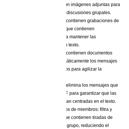
elimine los mensajes con imágenes adjuntas para
mantener el foco de las discusiones grupales.
Eliminar mensajes que contienen grabaciones de
voz: filtre los mensajes que contienen
grabaciones de voz para mantener las
discusiones basadas en texto.
Eliminar mensajes que contienen documentos
adjuntos: elimine automáticamente los mensajes
con documentos adjuntos para agilizar la
comunicación grupal.
Eliminar stickers y GIF: elimina los mensajes que
contengan stickers y GIF para garantizar que las
discusiones permanezcan centradas en el texto.
Eliminar tiradas de dados de miembros: filtra y
elimina los mensajes que contienen tiradas de
dados de miembros del grupo, reduciendo el