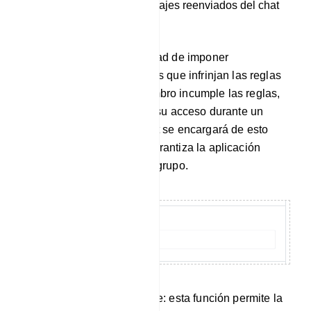
todos los tipos de mensajes reenviados del chat
grupal.
Además, tienes la posibilidad de imponer
restricciones a los miembros que infrinjan las reglas
del grupo. Cuando un miembro incumple las reglas,
puedes optar por restringir su acceso durante un
período determinado. El bot se encargará de esto
automáticamente, lo que garantiza la aplicación
perfecta de las normas del grupo.
Vigilancia de palabras clave: esta función permite la