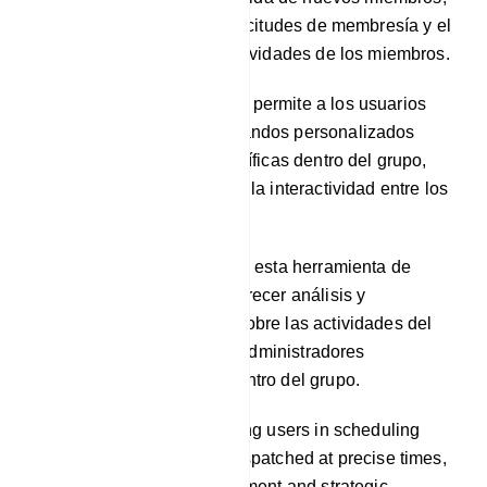
el manejo eficaz de las solicitudes de membresía y el
monitoreo atento de las actividades de los miembros.
Comandos personalizados: permite a los usuarios
crear ingeniosamente comandos personalizados
para iniciar acciones específicas dentro del grupo,
cultivando el compromiso y la interactividad entre los
participantes.
Análisis: En algunos casos, esta herramienta de
gestión de grupos puede ofrecer análisis y
conocimientos completos sobre las actividades del
grupo, lo que facilita a los administradores
comprender la dinámica dentro del grupo.
Scheduled Posts: Facilitating users in scheduling
messages or posts to be dispatched at precise times,
facilitating content management and strategic