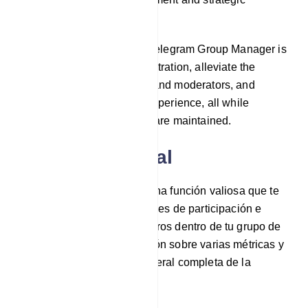
engagement planning.
The central objective of a Telegram Group Manager is
to streamline group administration, alleviate the
burdens on administrators and moderators, and
elevate the overall group experience, all while
ensuring order and control are maintained.
Actividad grupal
La actividad del grupo es una función valiosa que te
permite monitorear los niveles de participación e
interacciones de los miembros dentro de tu grupo de
Telegram. Ofrece información sobre varias métricas y
brinda una descripción general completa de la
dinámica de tu grupo.