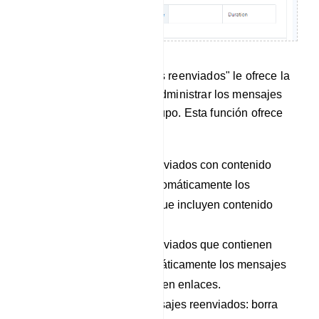
La función "Filtrar mensajes reenviados" le ofrece la
posibilidad de controlar y administrar los mensajes
reenviados dentro de su grupo. Esta función ofrece
las siguientes opciones:
Eliminar mensajes reenviados con contenido
multimedia: elimina automáticamente los
mensajes reenviados que incluyen contenido
multimedia.
Eliminar mensajes reenviados que contienen
enlaces: elimina automáticamente los mensajes
reenviados que contienen enlaces.
Eliminar todos los mensajes reenviados: borra