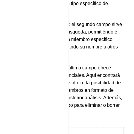
ayuda a centrarse en un tipo específico de
análisis de miembros.
Búsqueda de miembros: el segundo campo sirve
como herramienta de búsqueda, permitiéndole
localizar fácilmente a un miembro específico
dentro de la lista ingresando su nombre u otros
detalles relevantes.
Opciones de acción: el último campo ofrece
opciones de acción esenciales. Aquí encontrará
un menú emergente que ofrece la posibilidad de
descargar la lista de miembros en formato de
archivo .CSV para su posterior análisis. Además,
puede utilizar este campo para eliminar o borrar
un suscriptor de la lista.